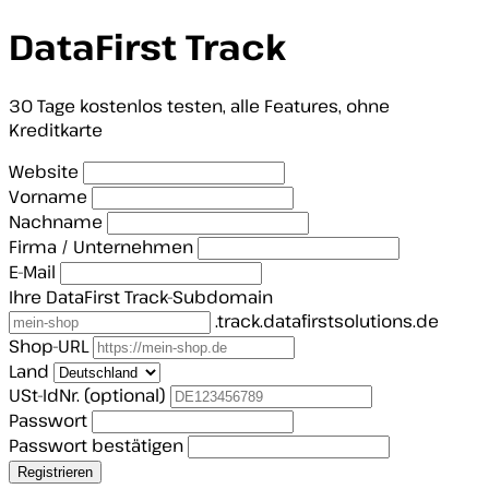
DataFirst Track
30 Tage kostenlos testen, alle Features, ohne
Kreditkarte
Website
Vorname
Nachname
Firma / Unternehmen
E-Mail
Ihre DataFirst Track-Subdomain
.track.datafirstsolutions.de
Shop-URL
Land
USt-IdNr.
(optional)
Passwort
Passwort bestätigen
Registrieren