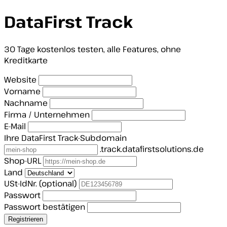
DataFirst Track
30 Tage kostenlos testen, alle Features, ohne
Kreditkarte
Website
Vorname
Nachname
Firma / Unternehmen
E-Mail
Ihre DataFirst Track-Subdomain
.track.datafirstsolutions.de
Shop-URL
Land
USt-IdNr.
(optional)
Passwort
Passwort bestätigen
Registrieren