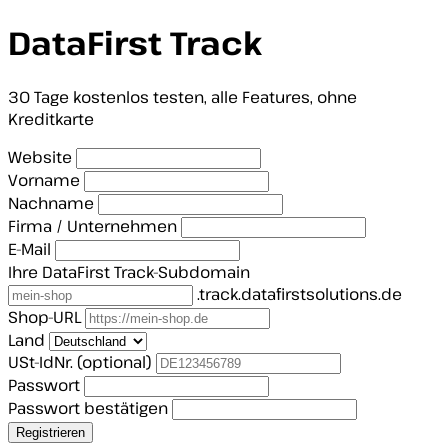
DataFirst Track
30 Tage kostenlos testen, alle Features, ohne
Kreditkarte
Website
Vorname
Nachname
Firma / Unternehmen
E-Mail
Ihre DataFirst Track-Subdomain
.track.datafirstsolutions.de
Shop-URL
Land
USt-IdNr.
(optional)
Passwort
Passwort bestätigen
Registrieren